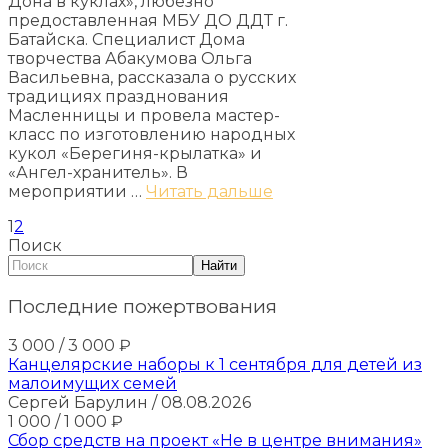
Дона в куклах», любезно
предоставленная МБУ ДО ДДТ г.
Батайска. Специалист Дома
творчества Абакумова Ольга
Васильевна, рассказала о русских
традициях празднования
Масленницы и провела мастер-
класс по изготовлению народных
кукол «Берегиня-крылатка» и
«Ангел-хранитель». В
мероприятии …
Читать дальше
1
2
Поиск
Найти
Последние пожертвования
3 000
/ 3 000
₽
Канцелярские наборы к 1 сентября для детей из
малоимущих семей
Сергей Барулин
/ 08.08.2026
1 000
/ 1 000
₽
Сбор средств на проект «Не в центре внимания»