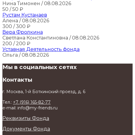
Нина Тимонен
/ 08.08.2026
50
/ 50
₽
Рустам Кустанаев
Алена
/ 08.08.2026
300
/ 300
₽
Вера Фролкина
Светлана Константиновна
/ 08.08.2026
200
/ 200
₽
Уставная Деятельность фонда
Ольга
/ 08.08.2026
Мы в социальных сетях
Контакты
г. Москва, 1-й Боткинский проезд, д. 6
Тел.:
+7 (916) 165-82-77
e-mail: info@my-friends.ru
Реквизиты Фонда
Документы Фонда