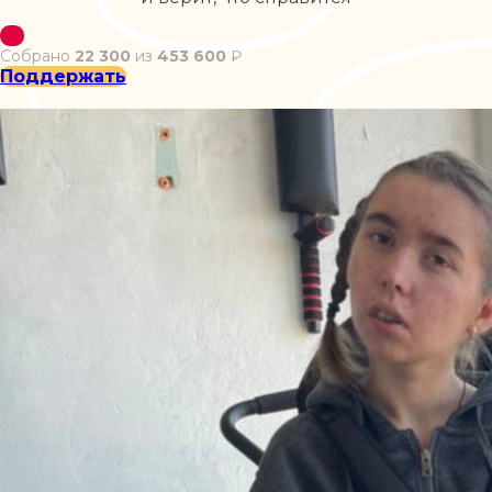
Собрано
22 300
из
453 600
₽
Поддержать