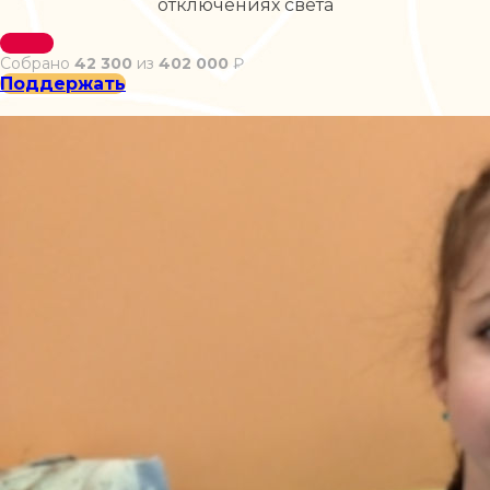
отключениях света
Собрано
42 300
из
402 000
₽
Поддержать