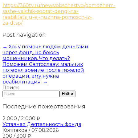
https://360tv.ru/news/obschestvo/pomozhem-
sashe-valchik-sobrat-dengi-na-
reabilitatsiju-ej-nuzhna-pomosch-iz-
za-dtsp/
Post navigation
←
Хочу помочь людям деньгами
через фонд, но боюсь
мошенников. Что делать?
Поможем Святославу: мальчик
потерял зрение после тяжелой
операции, ему нужна
реабилитация.
→
Поиск
Найти
Последние пожертвования
2 000
/ 2 000
₽
Уставная Деятельность фонда
Колпаков
/ 07.08.2026
300
/ 300
₽