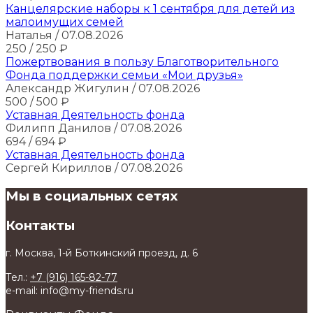
Канцелярские наборы к 1 сентября для детей из
малоимущих семей
Наталья
/ 07.08.2026
250
/ 250
₽
Пожертвования в пользу Благотворительного
Фонда поддержки семьи «Мои друзья»
Александр Жигулин
/ 07.08.2026
500
/ 500
₽
Уставная Деятельность фонда
Филипп Данилов
/ 07.08.2026
694
/ 694
₽
Уставная Деятельность фонда
Сергей Кириллов
/ 07.08.2026
Мы в социальных сетях
Контакты
г. Москва, 1-й Боткинский проезд, д. 6
Тел.:
+7 (916) 165-82-77
e-mail: info@my-friends.ru