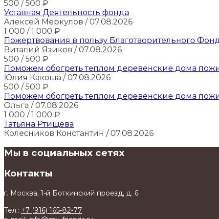
500
/ 500
₽
Уставная Деятельность фонда
Алексей Меркулов
/ 07.08.2026
1 000
/ 1 000
₽
Пожертвования в пользу Благотворительного Фон
Виталий Язиков
/ 07.08.2026
500
/ 500
₽
Поможем обогреть теплом деревенские дома пож
Юлия Какоша
/ 07.08.2026
500
/ 500
₽
Поможем обогреть теплом деревенские дома пож
Oльга
/ 07.08.2026
1 000
/ 1 000
₽
Татьяна Ртищева
Колесников Константин
/ 07.08.2026
Мы в социальных сетях
Контакты
г. Москва, 1-й Боткинский проезд, д. 6
Тел.:
+7 (916) 165-82-77