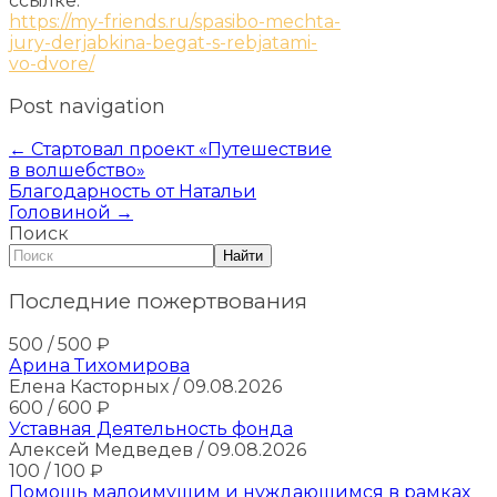
ссылке:
https://my-friends.ru/spasibo-mechta-
jury-derjabkina-begat-s-rebjatami-
vo-dvore/
Post navigation
←
Стартовал проект «Путешествие
в волшебство»
Благодарность от Натальи
Головиной
→
Поиск
Найти
Последние пожертвования
500
/ 500
₽
Арина Тихомирова
Елена Касторных
/ 09.08.2026
600
/ 600
₽
Уставная Деятельность фонда
Алексей Медведев
/ 09.08.2026
100
/ 100
₽
Помощь малоимущим и нуждающимся в рамках