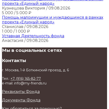
проекта «Единый народ»
Кузнецова Виктория
/ 09.08.2026
5 000
/ 5 000
₽
Помощь малоимущим и нуждающимся в рамках
проекта «Единый народ»
Станислав
/ 09.08.2026
1 000
/ 1 000
₽
Уставная Деятельность фонда
Анастасия
/ 09.08.2026
Мы в социальных сетях
Контакты
г. Москва, 1-й Боткинский проезд, д. 6
Тел.:
+7 (916) 165-82-77
e-mail: info@my-friends.ru
Реквизиты Фонда
Документы Фонда
Как обратиться за помощью?