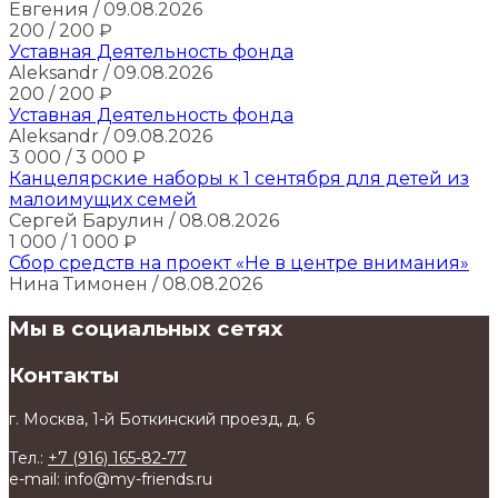
Евгения
/ 09.08.2026
200
/ 200
₽
Уставная Деятельность фонда
Aleksandr
/ 09.08.2026
200
/ 200
₽
Уставная Деятельность фонда
Aleksandr
/ 09.08.2026
3 000
/ 3 000
₽
Канцелярские наборы к 1 сентября для детей из
малоимущих семей
Сергей Барулин
/ 08.08.2026
1 000
/ 1 000
₽
Сбор средств на проект «Не в центре внимания»
Нина Тимонен
/ 08.08.2026
Мы в социальных сетях
Контакты
г. Москва, 1-й Боткинский проезд, д. 6
Тел.:
+7 (916) 165-82-77
e-mail: info@my-friends.ru