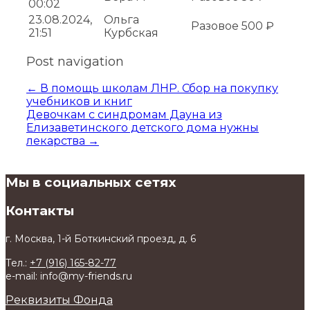
00:02
23.08.2024,
Ольга
Разовое
500 ₽
21:51
Курбская
Post navigation
←
В помощь школам ЛНР. Сбор на покупку
учебников и книг
Девочкам с синдромам Дауна из
Елизаветинского детского дома нужны
лекарства
→
Мы в социальных сетях
Контакты
г. Москва, 1-й Боткинский проезд, д. 6
Тел.:
+7 (916) 165-82-77
e-mail: info@my-friends.ru
Реквизиты Фонда