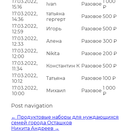
17.03.2022,
1 000
Ivan
Разовое
15:16
₽
17.03.2022,
татьяна
Разовое
500 ₽
14:36
гергерт
17.03.2022,
Игорь
Разовое
500 ₽
12:59
17.03.2022,
Алена
Разовое
300 ₽
12:33
17.03.2022,
Nikita
Разовое
200 ₽
12:00
17.03.2022,
Константин К
Разовое
500 ₽
11:34
17.03.2022,
Татьяна
Разовое
100 ₽
10:12
17.03.2022,
1 000
Михаил
Разовое
10:00
₽
Post navigation
←
Продуктовые наборы для нуждающихся
семей города Осташков
Никита Андреев
→