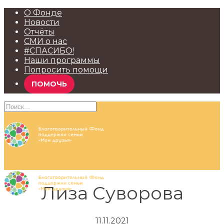
О Фонде
Новости
Отчёты
СМИ о нас
#СПАСИБО!
Наши программы
Попросить помощи
ПОМОЧЬ
Лиза Суворова
11.11.2021