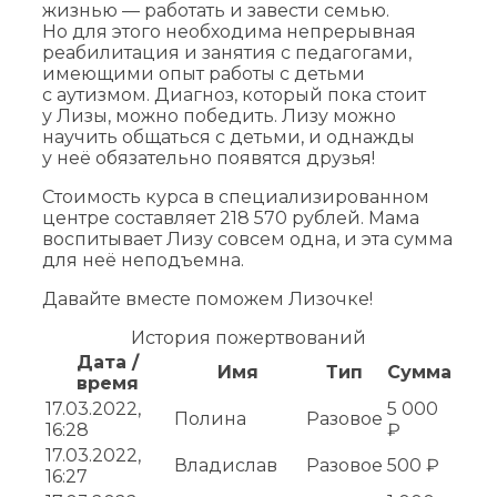
жизнью — работать и завести семью.
Но для этого необходима непрерывная
реабилитация и занятия с педагогами,
имеющими опыт работы с детьми
с аутизмом. Диагноз, который пока стоит
у Лизы, можно победить. Лизу можно
научить общаться с детьми, и однажды
у неё обязательно появятся друзья!
Стоимость курса в специализированном
центре составляет 218 570 рублей. Мама
воспитывает Лизу совсем одна, и эта сумма
для неё неподъемна.
Давайте вместе поможем Лизочке!
История пожертвований
Дата /
Имя
Тип
Сумма
время
17.03.2022,
5 000
Полина
Разовое
16:28
₽
17.03.2022,
Владислав
Разовое
500 ₽
16:27