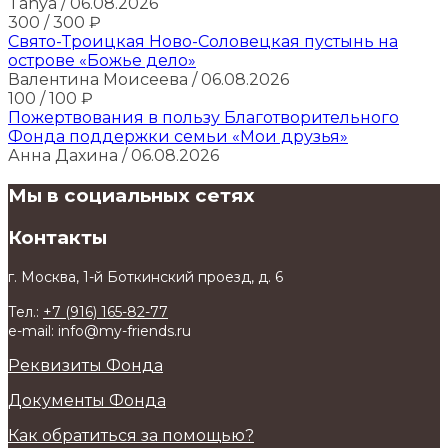
Tanya
/ 06.08.2026
300
/ 300
₽
Свято-Троицкая Ново-Соловецкая пустынь на
острове «Божье дело»
Валентина Моисеева
/ 06.08.2026
100
/ 100
₽
Пожертвования в пользу Благотворительного
Фонда поддержки семьи «Мои друзья»
Анна Дахина
/ 06.08.2026
Мы в социальных сетях
Контакты
г. Москва, 1-й Боткинский проезд, д. 6
Тел.:
+7 (916) 165-82-77
e-mail: info@my-friends.ru
Реквизиты Фонда
Документы Фонда
Как обратиться за помощью?