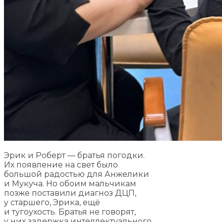
Эрик и Роберт — братья погодки.
Их появление на свет было
большой радостью для Анжелики
и Мукуча. Но обоим мальчикам
позже поставили диагноз ДЦП,
у старшего, Эрика, ещё
и тугоухость. Братья не говорят,
у них задержка интеллектуального