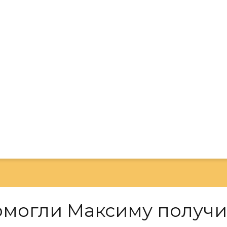
омогли Максиму получ