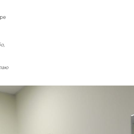
аре
о,
елаю