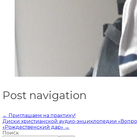
Post navigation
←
Приглашаем на практику!
Диски христианской аудио-энциклопедии «Вопро
«Рождественский дар»
→
Поиск