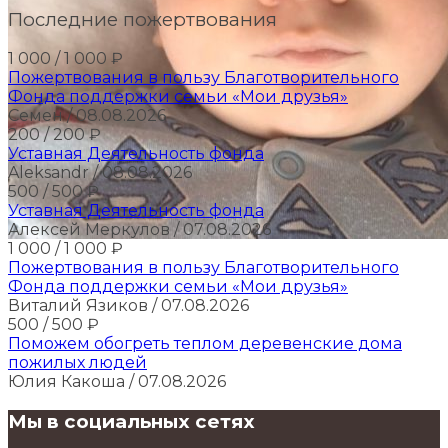
Последние пожертвования
1 000
/ 1 000
₽
Пожертвования в пользу Благотворительного
Фонда поддержки семьи «Мои друзья»
Семен
/ 08.08.2026
200
/ 200
₽
Уставная Деятельность фонда
Aleksandr
/ 08.08.2026
500
/ 500
₽
Уставная Деятельность фонда
Алексей Меркулов
/ 07.08.2026
1 000
/ 1 000
₽
Пожертвования в пользу Благотворительного
Фонда поддержки семьи «Мои друзья»
Виталий Язиков
/ 07.08.2026
500
/ 500
₽
Поможем обогреть теплом деревенские дома
пожилых людей
Юлия Какоша
/ 07.08.2026
Мы в социальных сетях