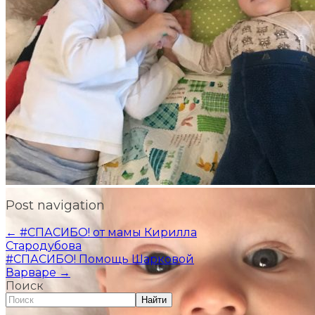
Post navigation
←
#СПАСИБО! от мамы Кирилла
Стародубова
#СПАСИБО! Помощь Шарковой
Варваре
→
Поиск
Найти