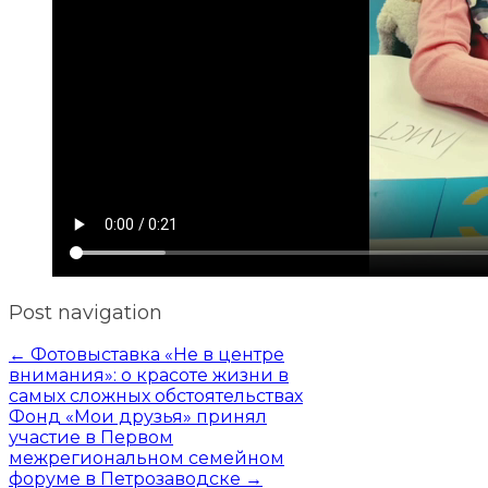
Post navigation
←
Фотовыставка «Не в центре
внимания»: о красоте жизни в
самых сложных обстоятельствах
Фонд «Мои друзья» принял
участие в Первом
межрегиональном семейном
форуме в Петрозаводске
→