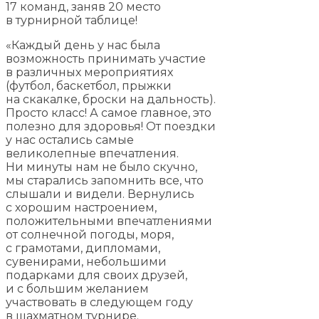
17 команд, заняв 20 место
в турнирной таблице!
«Каждый день у нас была
возможность принимать участие
в различных мероприятиях
(футбол, баскетбол, прыжки
на скакалке, броски на дальность).
Просто класс! А самое главное, это
полезно для здоровья! От поездки
у нас остались самые
великолепные впечатления.
Ни минуты нам не было скучно,
мы старались запомнить все, что
слышали и видели. Вернулись
с хорошим настроением,
положительными впечатлениями
от солнечной погоды, моря,
с грамотами, дипломами,
сувенирами, небольшими
подарками для своих друзей,
и с большим желанием
участвовать в следующем году
в шахматном турнире.