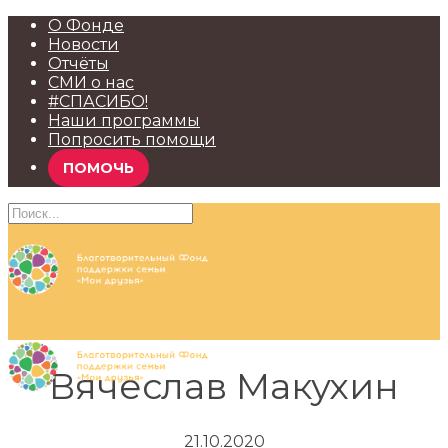
О Фонде
Новости
Отчёты
СМИ о нас
#СПАСИБО!
Наши программы
Попросить помощи
ПОМОЧЬ
Вячеслав Макухин
21.10.2020