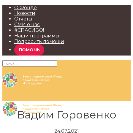
О Фонде
Новости
Отчёты
СМИ о нас
#СПАСИБО!
Наши программы
Попросить помощи
ПОМОЧЬ
Вадим Горовенко
24.07.2021