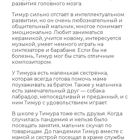
развития головного мозга.
Тимур сильно отстаёт в интеллектуальном
развитии, но он очень любознательный и
общительный мальчик, многое понимает
эмоционально. Любит заниматься
керамикой, учится новому, интересуется
музыкой, умеет немного играть на
синтезаторе и барабане. Если бы не
болезнь, Тимур мог бы стать отличным
композитором.
У Тимура есть маленькая сестрёнка,
которая всегда готова помочь маме
поухаживать за братом. Также у мальчика
есть замечательный друг — собака
лабрадор, непоседливый и преданный, и с
ним Тимур с удовольствием играет.
В школе у Тимура тоже есть друзья. Когда
случилась пандемия и нельзя было
посещать занятия, мальчик скучал по
товарищам. До пандемии Тимур вместе с
мамой и сестрой посещал в храме службы