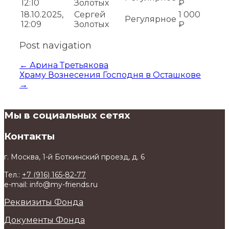
12:10
Золотых
₽
18.10.2025,
Сергей
1 000
Регулярное
12:09
Золотых
₽
Post navigation
←
Арина Третьякова
Храму Вознесения Господня в Осташкове
→
Мы в социальных сетях
Контакты
г. Москва, 1-й Боткинский проезд, д. 6
Тел.:
+7 (916) 165-82-77
e-mail: info@my-friends.ru
Реквизиты Фонда
Документы Фонда