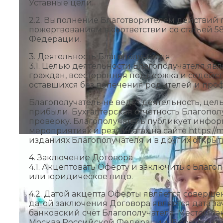
Уставные цели.
2.2. Выполнение Благотворителем действий 
пожертвованием в соответствии со статьей 
Федерации.
3. Деятельность Благополучателя
3.1. Целью деятельности Благополучателя яв
граждан, всесторонняя поддержка и содейс
оставшихся без попечения родителей и проф
Благополучатель не ведёт деятельность, цел
прибыли. Бухгалтерская отчётность Благопо
проверку. Благополучатель публикует информ
мероприятиях и результатах на сайте https://m
изданиях Благополучателя и в других открыт
4. Заключение Договора
4.1. Акцептовать Оферту и заключить с Благ
или юридическое лицо.
4.2. Датой акцепта Оферты является соверше
датой заключения Договора является дата з
банковский счёт Благополучателя. Местом з
Москва Российской Федерации. В соответстви