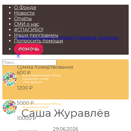
О Фонде
Новости
Отчёты
СМИ о нас
#СПАСИБО!
Тип пожертвования
Наши программы
Ежемесячные платежи
Разовые платежи
Попросить помощи
ПОМОЧЬ
Donation currency
₽
Сумма пожертвования
600
₽
1200
₽
5000
₽
Саша Журавлёв
10000
₽
29.06.2026