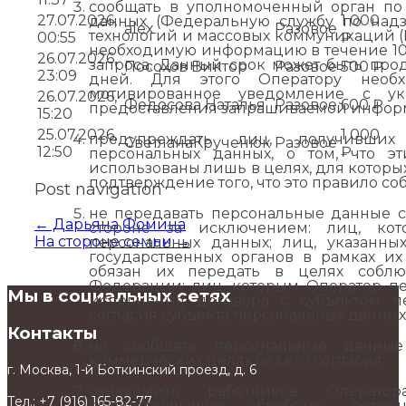
сообщать в уполномоченный орган по
27.07.2026,
1 000
данных (Федеральную службу по над
alex
Разовое
технологий и массовых коммуникаций (Р
00:55
₽
необходимую информацию в течение 10 
26.07.2026,
запроса. Данный срок может быть прод
Посохов Виктор
Разовое
500 ₽
23:09
дней. Для этого Оператору необ
мотивированное уведомление с у
26.07.2026,
Федосова Наталья
Разовое
600 ₽
предоставления запрашиваемой инфор
15:20
25.07.2026,
1 000
предупреждать лиц, получивших
СветланаКрученюк
Разовое
12:50
₽
персональных данных, о том, что э
использованы лишь в целях, для которых
подтверждение того, что это правило со
Post navigation
не передавать персональные данные с
←
Дарьяна Фомина
стороне за исключением: лиц, кот
На стороне семьи
→
персональных данных; лиц, указанных
государственных органов в рамках и
обязан их передать в целях соблю
Федерации; лиц, которым Оператор п
Мы в социальных сетях
исполнения договора с субъектом п
согласия субъекта персональных данных
Контакты
не сообщать персональные данные
коммерческих целях без его согласия;
г. Москва, 1-й Боткинский проезд, д. 6
ознакомить работников Операто
Тел.:
+7 (916) 165-82-77
осуществляющих обработку перс