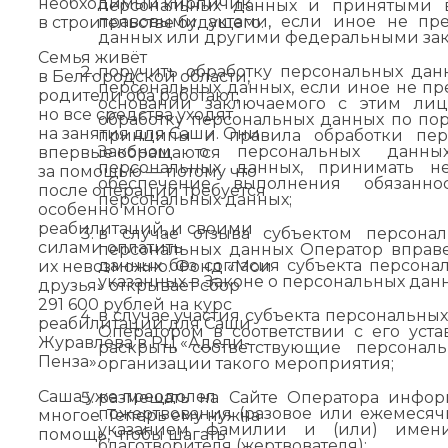
необходимый кирпичик
персональных данных и принятыми 
правовыми актами, если иное не пр
в строительстве будущего.
данных или другими федеральными зак
Семья живёт
поручить обработку персональных дан
в Белгородской области,
персональных данных, если иное не п
родители оба работают,
основании заключаемого с этим лиц
но все средства уходят
обработку персональных данных по по
на занятия для Саши. Они
принципы и правила обработки пер
Законом о персональных данных
впервые обращаются
персональных данных, принимать н
за помощью — потому что
обеспечение выполнения обязанно
после операции требуется
персональных данных;
особенно много
реабилитаций, и своими
в случае отзыва субъектом персона
силами оплатить
персональных данных Оператор вправ
данных без согласия субъекта персон
их невозможно. Фонд «Мои
указанных в Законе о персональных дан
друзья» открывает сбор
291 600 рублей на курс
в случае участия субъекта персональны
реабилитации для Саши
Оператором в соответствии с его уст
Журавлёва в РЦ «Адели-
раскрыть соответствующие персона
Пенза».
организации такого мероприятия;
Саша уже преодолел
размещать на Сайте Оператора инфор
пожертвования (разовое или ежемесяч
многое. Теперь ему нужна
указанием фамилии и (или) имени
помощь, чтобы шагать
благотворителя (жертвователя);