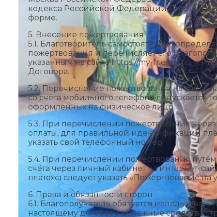
кодекса Российской Федерации Договор сч
форме.
5. Внесение пожертвования
5.1. Благотворитель самостоятельно определ
пожертвования и перечисляет его Благопол
указанным на сайте https://my-friends.ru, и
Договора.
5.2. Перечисление пожертвования на счёт Бл
со счёта мобильного телефона допускается т
оформленных на физическое лицо.
5.3. При перечислении пожертвования чере
оплаты, для правильной идентификации пл
указать свой телефонный номер.
5.4. При перечислении пожертвования путё
счёта через личный кабинет на интернет-сай
платежа следует указать «Пожертвование на 
6. Права и обязанности сторон
6.1. Благополучатель обязуется использовать
настоящему договору денежные средства стр