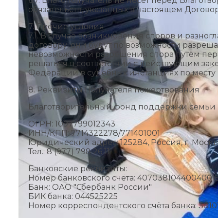
6.7. Благополучатель не несет перед Благотв
обязательств, указанных в настоящем Договор
7. Прочие условия
7.1. В случае возникновения споров и разно
договору, они будут по возможности разреша
невозможности разрешения спора путем пере
решаться в соответствии с действующим за
Федерации в судебных инстанциях по месту
8. Реквизиты Получателя пожертвования
Благотворительный фонд поддержки семьи 
ОГРН: 1097799012343
ИНН/КПП: 7714322278/771401001
Юридический адрес: 125284, Россия, г. Москва,
Тел.: 8 (977) 798 26 11
Банковские реквизиты:
Номер банковского счёта: 4070381044004001
Банк: ОАО "Сбербанк России"
БИК банка: 044525225
Номер корреспондентского счёта банка: 301