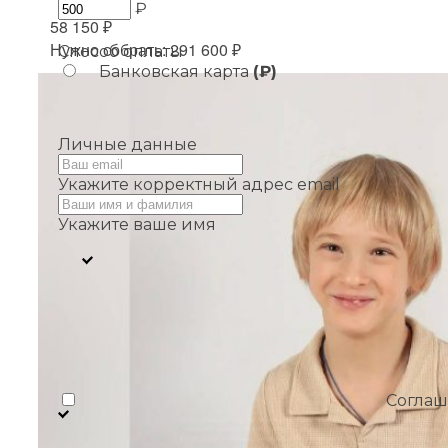
₽
58 150 ₽
Нужно собрать: 291 600 ₽
Способ оплаты
Банковская карта
(₽)
Личные данные
Укажите корректный адрес email
Укажите ваше имя
Соглаш