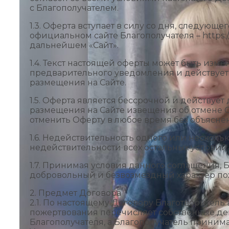
с Благополучателем.
1.3. Оферта вступает в силу со дня, следующе
официальном сайте Благополучателя – https:/
дальнейшем «Сайт».
1.4. Текст настоящей оферты может быть изм
предварительного уведомления и действует 
размещения на Сайте.
1.5. Оферта является бессрочной и действует
размещения на Сайте извещения об отмене 
отменить Оферту в любое время без объясне
1.6. Недействительность одного или несколь
недействительности всех остальных условий
1.7. Принимая условия данного соглашения,
добровольный и безвозмездный характер по
2. Предмет Договора
2.1. По настоящему Договору Благотворитель
пожертвования перечисляет собственные де
Благополучателя, а Благополучатель приним