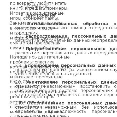
по возрасту, любит читать
удаление;
книги и решать примеры.
Играет в компьютерные
уничтожение.
игры, собирает пазлы.
Занимает первые места
2.5.
Автоматизированная обработка 
персональных данных с помощью средств вы
в конкурсах чтецов —
и городских,
2.6.
Распространение персональных да
и всероссийских. Помогла
раскрытие персональных данных неопределе
ему в этом прекрасная
память и настойчивость.
2.7.
Предоставление персональных да
раскрытие персональных данных определе
Но остались двигательные
лиц.
проблемы: спастика,
2.8.
Блокирование персональных данных
которая сковывает мышцы,
персональных данных (за исключением слу
не даёт развиваться
уточнения персональных данных).
и вызывает постоянные
боли. Саше сделали
2.9.
Уничтожение персональных данны
становится невозможным восстановить 
операцию СДР —
информационной системе персональных д
селективную дорсальную
уничтожаются материальные носители персо
ризотомию, которая
уменьшает спастику
2.10.
Обезличивание персональных данн
в ногах. Доктор сказал
становится невозможным без использо
определить принадлежность персональ
маме: «Это вам поможет,
персональных данных.
он сможет самостоятельно