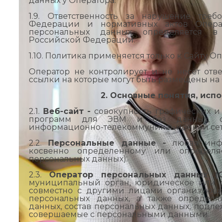
данных у Оператора.
1.9. Ответственность за нарушение треб
Федерации и нормативных актов Опера
персональных данных определяется в 
Российской Федерации.
1.10. Политика применяется только к Сайту Оп
Оператор не контролирует и не несёт ответ
ссылки на которые могут быть размещены на
2. Основные понятия, исп
2.1.
Веб-с
айт
-
совокупность графических и
программ для ЭВМ и баз данных, об
информационно-телекоммуникационной сет
2.2.
Персональные данные
-
любая инфо
косвенно определенному или определя
персональных данных).
2.3.
Оператор персональных данных (О
муниципальный орган, юридическое или ф
совместно с другими лицами организующе
персональных данных, а также определ
данных, состав персональных данных, подле
совершаемые с персональными данными.