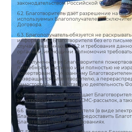
законодательством Российской Федерации и 
6.2. Благотворитель даёт разрешение на обр
используемых Благополучателем исключите
Договора.
6.3. Благополучатель обязуется не раскрыва
информацию Благотворителя без его письме
случаев указанных в п.6.2 и требования да
органами, имеющими полномочия требовать
6.4. Полученное от Благотворителя пожертво
потребности частично или полностью не изр
пожертвования, указанному Благотворителем
возвращается Благотворителю, а перераспре
самостоятельно на Уставную деятельность Фо
6.5. Благополучатель извещает Благотворите
электронных, почтовых и СМС-рассылок, а та
6.6. По запросу Благотворителя (в виде элек
Благополучатель обязан предоставить Благ
Благотворителем пожертвованиях.