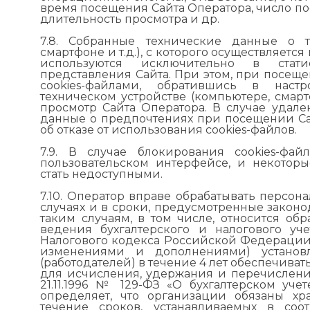
время посещения Сайта Оператора, число пос
длительность просмотра и др.
7.8. Собранные технические данные о т
смартфоне и т.д.), с которого осуществляетс
используются исключительно в стат
представления Сайта. При этом, при посеще
cookies-файлами, обратившись в настр
техническом устройстве (компьютере, смартф
просмотр Сайта Оператора. В случае удален
данные о предпочтениях при посещении Са
об отказе от использования cookies-файлов.
7.9. В случае блокирования cookies-фай
пользовательском интерфейсе, и некотор
стать недоступными.
7.10. Оператор вправе обрабатывать персон
случаях и в сроки, предусмотренные закон
таким случаям, в том числе, относится об
ведения бухгалтерского и налогового учет
Налогового кодекса Российской Федерации (ч
изменениями и дополнениями) установл
(работодателей) в течение 4 лет обеспечива
для исчисления, удержания и перечисления 
21.11.1996 № 129-ФЗ «О бухгалтерском уч
определяет, что организации обязаны хр
течение сроков, устанавливаемых в соо