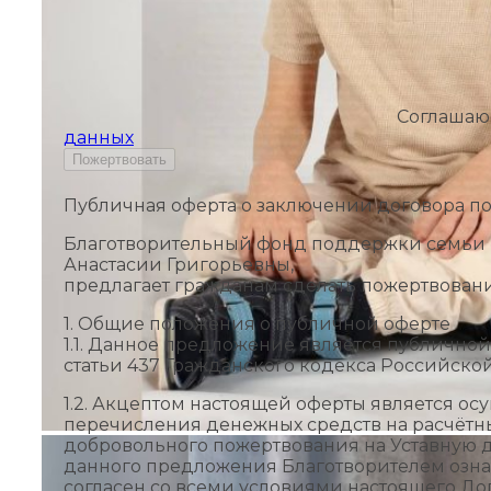
Соглашаюс
данных
Публичная оферта о заключении договора п
Благотворительный фонд поддержки семьи «
Анастасии Григорьевны,
предлагает гражданам сделать пожертвован
1. Общие положения о публичной оферте
1.1. Данное предложение является публичной
статьи 437 Гражданского кодекса Российско
1.2. Акцептом настоящей оферты является о
перечисления денежных средств на расчётны
добровольного пожертвования на Уставную д
данного предложения Благотворителем означ
согласен со всеми условиями настоящего Д