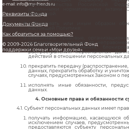
e-mail: info@my-friends.ru
законодательства Российской Фе
локальными нормативными актами О
Политикой.
Реквизиты Фонда
публиковать или иным образом обе
Документы Фонда
настоящей Политике;
Как обратиться за помощью?
принимать правовые, организацион
персональных данных от неправомер
© 2009-2026 Благотворительный Фонд
уничтожения, изменения, блокирова
поддержки семьи «Мои друзья»
распространения персональных данн
действий в отношении персональных да
прекратить передачу (распространение,
данных, прекратить обработку и уничт
случаях, предусмотренных Законом о пе
исполнять иные обязанности, преду
данных.
4. Основные права и обязанности 
4.1. Субъект персональных данных имеет прав
получать информацию, касающуюся об
исключением случаев, предусмотренн
предоставляются субъекту персонал