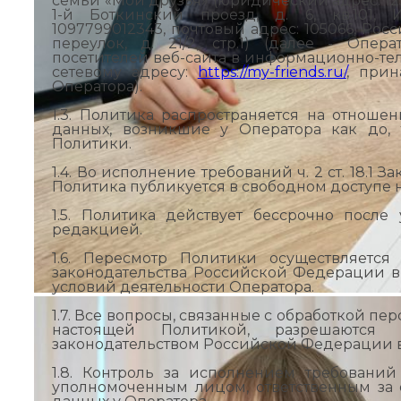
семьи «Мои друзья» (юридический адрес: 125
1-й Боткинский проезд, д. 6, кв.101, 
1097799012343, почтовый адрес: 105066, Рос
переулок, д. 21/2, стр.1) (далее - Опе
посетителей веб-сайта в информационно-т
сетевому адресу:
https://my-friends.ru/
, прин
Оператора).
1.3. Политика распространяется на отноше
данных, возникшие у Оператора как до,
Политики.
1.4. Во исполнение требований ч. 2 ст. 18.1
Политика публикуется в свободном доступе н
1.5. Политика действует бессрочно посл
редакцией.
1.6. Пересмотр Политики осуществляетс
законодательства Российской Федерации в
условий деятельности Оператора.
1.7. Все вопросы, связанные с обработкой п
настоящей Политикой, разрешаются
законодательством Российской Федерации в
1.8. Контроль за исполнением требовани
уполномоченным лицом, ответственным за