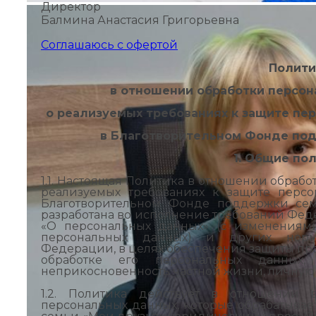
Директор
Балмина Анастасия Григорьевна
Соглашаюсь с офертой
Полити
в отношении обработки персон
о реализуемых требованиях к защите пе
в Благотворительном Фонде под
1. Общие по
1.1. Настоящая Политика в отношении обраб
реализуемых требованиях к защите перс
Благотворительном Фонде поддержки сем
разработана во исполнение требований Федер
«О персональных данных» (с изменениям
персональных данных) и других норма
Федерации, в целях обеспечения защиты пра
обработке его персональных данны
неприкосновенность частной жизни, личную 
1.2. Политика действует в отношении 
персональных данных, которые обрабатыва