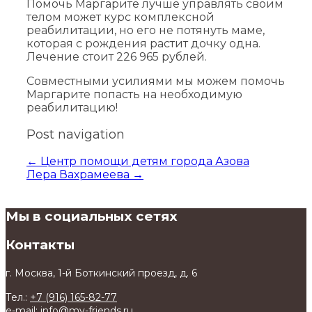
Помочь Маргарите лучше управлять своим
телом может курс комплексной
реабилитации, но его не потянуть маме,
которая с рождения растит дочку одна.
Лечение стоит 226 965 рублей.
Совместными усилиями мы можем помочь
Маргарите попасть на необходимую
реабилитацию!
Post navigation
←
Центр помощи детям города Азова
Лера Вахрамеева
→
Мы в социальных сетях
Контакты
г. Москва, 1-й Боткинский проезд, д. 6
Тел.:
+7 (916) 165-82-77
e-mail: info@my-friends.ru