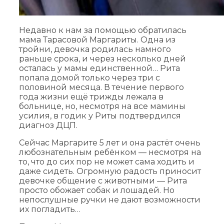
Недавно к нам за помощью обратилась
мама Тарасовой Маргариты. Одна из
тройни, девочка родилась намного
раньше срока, и через несколько дней
осталась у мамы единственной… Рита
попала домой только через три с
половиной месяца. В течение первого
года жизни ещё трижды лежала в
больнице, но, несмотря на все мамины
усилия, в годик у Риты подтвердился
диагноз ДЦП.
Сейчас Маргарите 5 лет и она растёт очень
любознательным ребёнком — несмотря на
то, что до сих пор не может сама ходить и
даже сидеть. Огромную радость приносит
девочке общение с животными — Рита
просто обожает собак и лошадей. Но
непослушные ручки не дают возможности
их погладить…