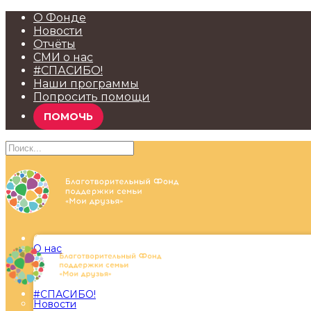
О Фонде
Новости
Отчёты
СМИ о нас
#СПАСИБО!
Наши программы
Попросить помощи
ПОМОЧЬ
О Фонде
О нас
#СПАСИБО!
Новости