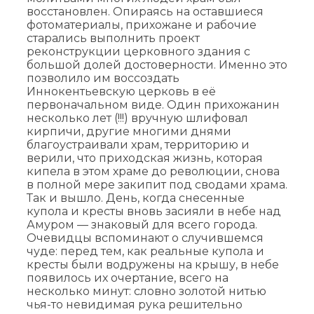
восстановлен. Опираясь на оставшиеся
фотоматериалы, прихожане и рабочие
старались выполнить проект
реконструкции церковного здания с
большой долей достоверности. Именно это
позволило им воссоздать
Иннокентьевскую церковь в её
первоначальном виде. Один прихожанин
несколько лет (!!!) вручную шлифовал
кирпичи, другие многими днями
благоустраивали храм, территорию и
верили, что приходская жизнь, которая
кипела в этом храме до революции, снова
в полной мере закипит под сводами храма.
Так и вышло. День, когда снесенные
купола и кресты вновь засияли в небе над
Амуром — знаковый для всего города.
Очевидцы вспоминают о случившемся
чуде: перед тем, как реальные купола и
кресты были водружены на крышу, в небе
появилось их очертание, всего на
несколько минут: словно золотой нитью
чья-то невидимая рука решительно