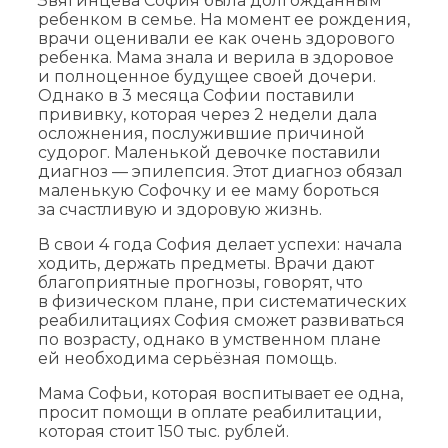
Звягинцева София была долгожданным
ребенком в семье. На момент ее рождения,
врачи оценивали ее как очень здорового
ребенка. Мама знала и верила в здоровое
и полноценное будущее своей дочери.
Однако в 3 месяца Софии поставили
прививку, которая через 2 недели дала
осложнения, послужившие причиной
судорог. Маленькой девочке поставили
диагноз — эпилепсия. Этот диагноз обязал
маленькую Софочку и ее маму бороться
за счастливую и здоровую жизнь.
В свои 4 года София делает успехи: начала
ходить, держать предметы. Врачи дают
благоприятные прогнозы, говорят, что
в физическом плане, при систематических
реабилитациях София сможет развиваться
по возрасту, однако в умственном плане
ей необходима серьёзная помощь.
Мама Софьи, которая воспитывает ее одна,
просит помощи в оплате реабилитации,
которая стоит 150 тыс. рублей.