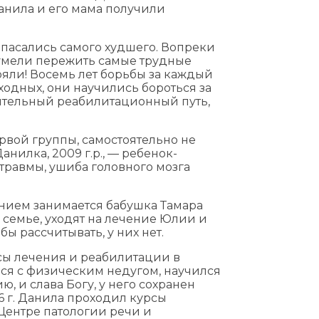
анила и его мама получили
опасались самого худшего. Вопреки
умели пережить самые трудные
ояли! Восемь лет борьбы за каждый
ыходных, они научились бороться за
лительный реабилитационный путь,
рвой группы, самостоятельно не
нилка, 2009 г.р., — ребенок-
травмы, ушиба головного мозга
нием занимается бабушка Тамара
 семье, уходят на лечение Юлии и
ы рассчитывать, у них нет.
сы лечения и реабилитации в
ся с физическим недугом, научился
, и слава Богу, у него сохранен
16 г. Данила проходил курсы
Центре патологии речи и