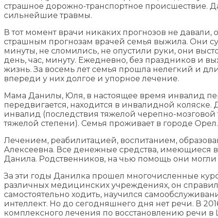
страшное дорожно-транспортное происшествие. Д
сильнейшие травмы.
В тот момент врачи никаких прогнозов не давали, 
страшным прогнозам врачей семья выжила. Они с
минуты, не сломились, не опустили руки, они выст
день, час, минуту. Ежедневно, без праздников и в
жизнь. За восемь лет семья прошла нелегкий и д
впереди у них долгое и упорное лечение.
Мама Данилы, Юля, в настоящее время инвалид пе
передвигается, находится в инвалидной коляске. Да
инвалид (последствия тяжелой черепно-мозговой 
тяжелой степени). Семья проживает в городе Орел.
Лечением, реабилитацией, воспитанием, образова
Алексеевна. Все денежные средства, имеющиеся в
Данила. Родственников, на чью помощь они могли б
За эти годы Данилка прошел многочисленные кур
различных медицинских учреждениях, он справил
самостоятельно ходить, научился самообслуживанию
интеллект. Но до сегодняшнего дня нет речи. В 20
комплексного лечения по восстановлению речи в 