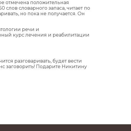
ре отмечена положительная
0 слов словарного запаса, читает по
ривать, но пока не получается. Он
тологии речи и
ный курс лечения и реабилитации
чится разговаривать, будет вести
нс заговорить! Подарите Никитину