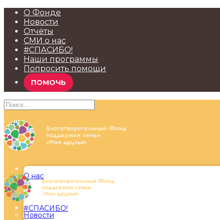
О Фонде
Новости
Отчёты
СМИ о нас
#СПАСИБО!
Наши программы
Попросить помощи
ПОМОЧЬ
О Фонде
О нас
#СПАСИБО!
Новости