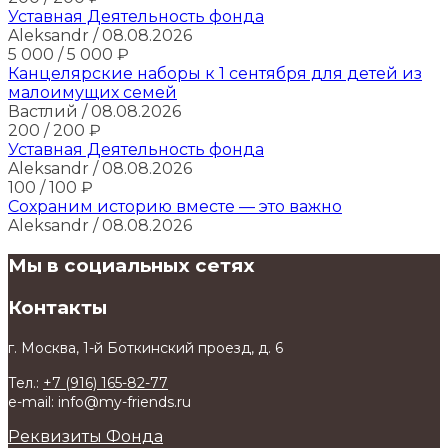
Уставная Деятельность фонда
Aleksandr
/ 08.08.2026
5 000
/ 5 000
₽
Канцелярские наборы к 1 сентября для детей из
малоимущих семей
Вастлий
/ 08.08.2026
200
/ 200
₽
Уставная Деятельность фонда
Aleksandr
/ 08.08.2026
100
/ 100
₽
Сохраним историю вместе — это важно
Aleksandr
/ 08.08.2026
Мы в социальных сетях
Контакты
г. Москва, 1-й Боткинский проезд, д. 6
Тел.:
+7 (916) 165-82-77
e-mail: info@my-friends.ru
Реквизиты Фонда