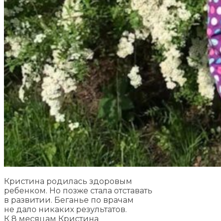
Кристина родилась здоровым
ребенком. Но позже стала отставать
в развитии. Беганье по врачам
не дало никаких результатов.
К 8 месяцам Кристина