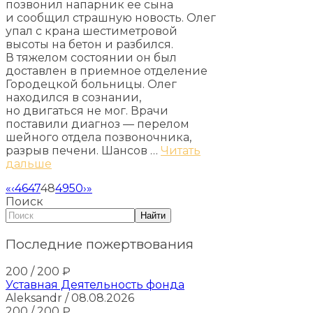
позвонил напарник ее сына
и сообщил страшную новость. Олег
упал с крана шестиметровой
высоты на бетон и разбился.
В тяжелом состоянии он был
доставлен в приемное отделение
Городецкой больницы. Олег
находился в сознании,
но двигаться не мог. Врачи
поставили диагноз — перелом
шейного отдела позвоночника,
разрыв печени. Шансов …
Читать
дальше
«
‹
46
47
48
49
50
›
»
Поиск
Найти
Последние пожертвования
200
/ 200
₽
Уставная Деятельность фонда
Aleksandr
/ 08.08.2026
200
/ 200
₽