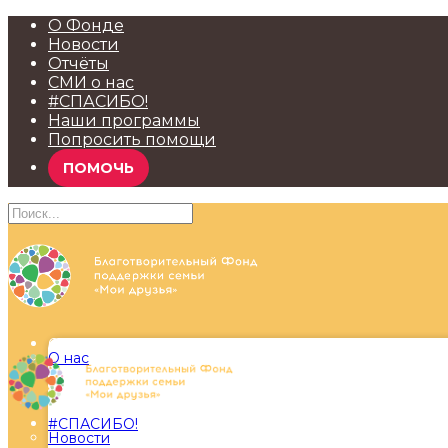
О Фонде
Новости
Отчёты
СМИ о нас
#СПАСИБО!
Наши программы
Попросить помощи
ПОМОЧЬ
О Фонде
О нас
#СПАСИБО!
Новости