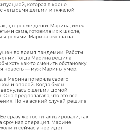
итуацией, которая в корне
 с четырьмя детьми и тяжелой
к, здоровые детки. Марина, имея
тьми сама, готовила их к школе,
ься ролями: Марина вышла на
ушен во время пандемии. Работы
учении. Тогда Марина решила
обы хоть как-то сменить обстановку.
ая новость — муж Марины умер.
а, а Марина потеряла своего
кой и опорой. Когда были
вернулась с детьми домой.
 Она предполагала, что это все
ления. Но на всякий случай решила
Её сразу же госпитализировали, так
а срочная операция. Марине
оли и сейчас у неё идет