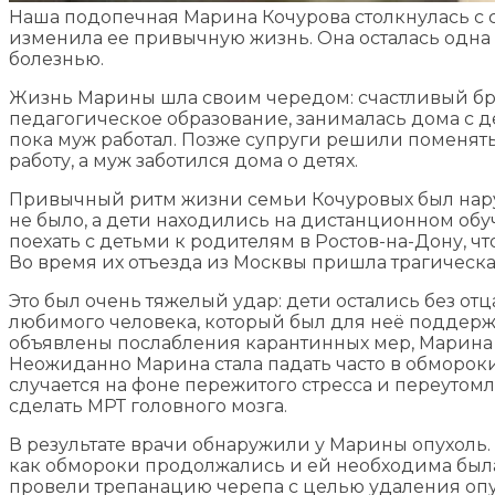
Наша подопечная Марина Кочурова столкнулась с с
изменила ее привычную жизнь. Она осталась одна
болезнью.
Жизнь Марины шла своим чередом: счастливый бра
педагогическое образование, занималась дома с де
пока муж работал. Позже супруги решили поменят
работу, а муж заботился дома о детях.
Привычный ритм жизни семьи Кочуровых был нар
не было, а дети находились на дистанционном об
поехать с детьми к родителям в Ростов-на-Дону, чт
Во время их отъезда из Москвы пришла трагическ
Это был очень тяжелый удар: дети остались без отц
любимого человека, который был для неё поддерж
объявлены послабления карантинных мер, Марина 
Неожиданно Марина стала падать часто в обмороки.
случается на фоне пережитого стресса и переутом
сделать МРТ головного мозга.
В результате врачи обнаружили у Марины опухоль. 
как обмороки продолжались и ей необходима был
провели трепанацию черепа с целью удаления опух