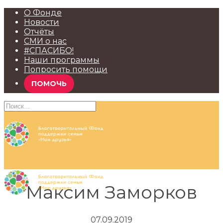
О Фонде
Новости
Отчёты
СМИ о нас
#СПАСИБО!
Наши программы
Попросить помощи
ПОМОЧЬ
Максим Заморков
07.09.2019