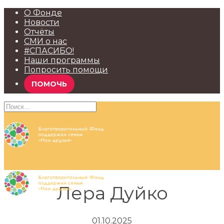
О Фонде
Новости
Отчёты
СМИ о нас
#СПАСИБО!
Наши программы
Попросить помощи
ПОМОЧЬ
Лера Дуйко
01.10.2025