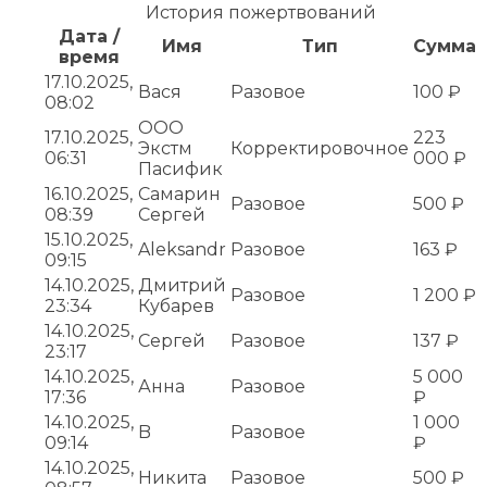
История пожертвований
Дата /
Имя
Тип
Сумма
время
17.10.2025,
Вася
Разовое
100 ₽
08:02
ООО
17.10.2025,
223
Экстм
Корректировочное
06:31
000 ₽
Пасифик
16.10.2025,
Самарин
Разовое
500 ₽
08:39
Сергей
15.10.2025,
Aleksandr
Разовое
163 ₽
09:15
14.10.2025,
Дмитрий
Разовое
1 200 ₽
23:34
Кубарев
14.10.2025,
Сергей
Разовое
137 ₽
23:17
14.10.2025,
5 000
Анна
Разовое
17:36
₽
14.10.2025,
1 000
B
Разовое
09:14
₽
14.10.2025,
Никита
Разовое
500 ₽