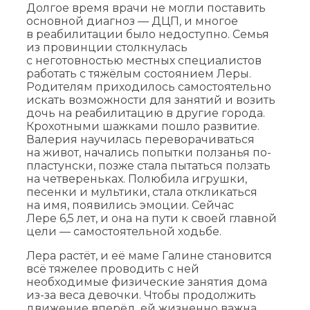
Долгое время врачи не могли поставить
основной диагноз — ДЦП, и многое
в реабилитации было недоступно. Семья
из провинции столкнулась
с неготовностью местных специалистов
работать с тяжёлым состоянием Леры.
Родителям приходилось самостоятельно
искать возможности для занятий и возить
дочь на реабилитацию в другие города.
Крохотными шажками пошло развитие.
Валерия научилась переворачиваться
на живот, начались попытки ползанья по-
пластунски, позже стала пытаться ползать
на четвереньках. Полюбила игрушки,
песенки и мультики, стала откликаться
на имя, появились эмоции. Сейчас
Лере 6,5 лет, и она на пути к своей главной
цели — самостоятельной ходьбе.
Лера растёт, и её маме Галине становится
всё тяжелее проводить с ней
необходимые физические занятия дома
из-за веса девочки. Чтобы продолжить
движение вперёд, ей жизненно важна