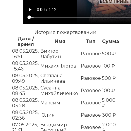
История пожертвований
Дата /
Имя
Тип
Сумма
время
08.05.2025,
Виктор
Разовое
500 ₽
18:51
Лабутин
08.05.2025,
Михаил Глотов
Разовое
100 ₽
18:46
08.05.2025,
Светлана
Разовое
500 ₽
09:49
Ильичева
08.05.2025,
Сусанна
Разовое
100 ₽
08:43
Михайличенко
08.05.2025,
5 000
Максим
Разовое
03:28
₽
08.05.2025,
Юлия
Разовое
300 ₽
02:36
07.05.2025,
Владимир
2 000
Разовое
21:41
Высоцкий
₽