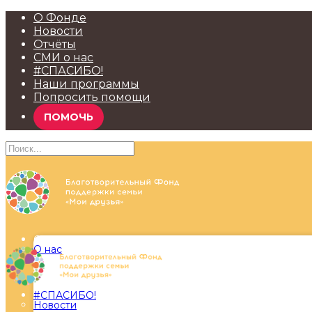
О Фонде
Новости
Отчёты
СМИ о нас
#СПАСИБО!
Наши программы
Попросить помощи
ПОМОЧЬ
О Фонде
О нас
#СПАСИБО!
Новости