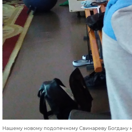
Нашему новому подопечному Свинареву Богдану н