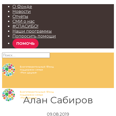
О Фонде
Новости
Отчёты
СМИ о нас
#СПАСИБО!
Наши программы
Попросить помощи
ПОМОЧЬ
Алан Сабиров
09.08.2019