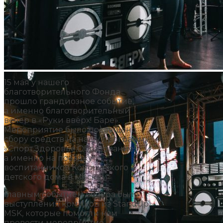
15 мая у нашего
благотворительного Фонда
прошло грандиозное событие,
а именно благотворительный
вечер в «Руки вверх! Баре».
Мероприятие было посвящено
сбору средств на нашу программу
«Спорт.Здоровье.Образование!»
а именно на поездку
воспитанников Коношеского
детского дома в Москву.
Главным событием вечера было
выступления комиков из StandUp
MSK, которые помогли нам
провести мероприятие