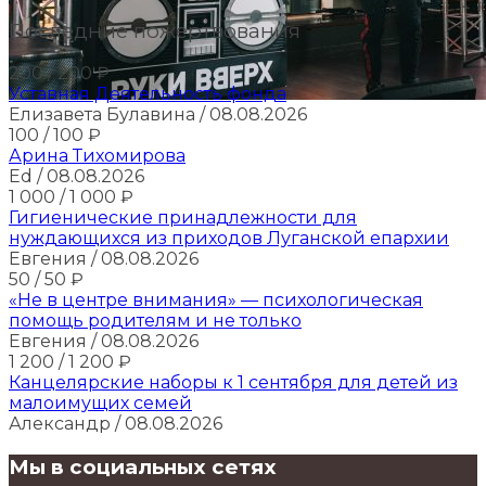
Последние пожертвования
200
/ 200
₽
Уставная Деятельность фонда
Елизавета Булавина
/ 08.08.2026
100
/ 100
₽
Арина Тихомирова
Ed
/ 08.08.2026
1 000
/ 1 000
₽
Гигиенические принадлежности для
нуждающихся из приходов Луганской епархии
Евгения
/ 08.08.2026
50
/ 50
₽
«Не в центре внимания» — психологическая
помощь родителям и не только
Евгения
/ 08.08.2026
1 200
/ 1 200
₽
Канцелярские наборы к 1 сентября для детей из
малоимущих семей
Александр
/ 08.08.2026
Мы в социальных сетях