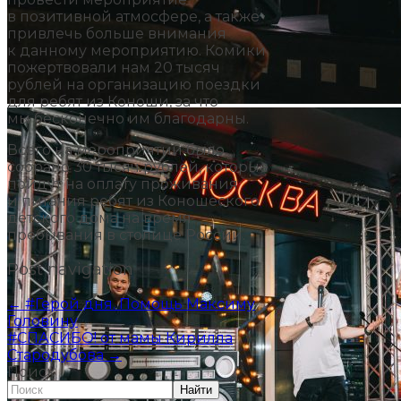
в позитивной атмосфере, а также
привлечь больше внимания
к данному мероприятию. Комики
пожертвовали нам 20 тысяч
рублей на организацию поездки
для ребят из Коноши, за что
мы бесконечно им благодарны.
Всего на мероприятии было
собрано 30 тысяч рублей, которые
пойдут на оплату проживания
и питания ребят из Коношеского
детского дома на время
пребывания в столице России.
Post navigation
←
#Герой дня. Помощь Максиму
Головину
#СПАСИБО! от мамы Кирилла
Стародубова
→
Поиск
Найти